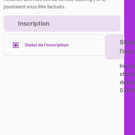
pourraient vous être facturés.
Inscription
Statu
Statut de l'inscription
l'ins
Inscri
clôtu
depui
03/0