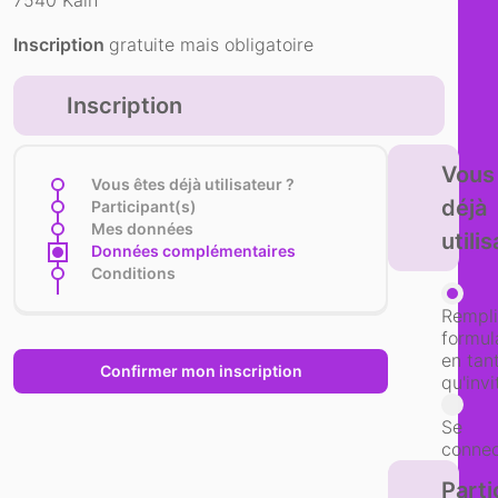
7540 Kain
Inscription
gratuite mais obligatoire
Inscription
Vous
Vous êtes déjà utilisateur ?
déjà
Participant(s)
Mes données
utili
Données complémentaires
Conditions
Rempli
formul
en tan
qu'invi
Se
connec
Parti